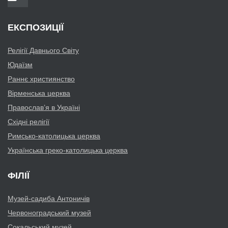
ЕКСПОЗИЦІЇ
Релігії Давнього Світу
Юдаїзм
Раннє християнство
Вірменська церква
Православ’я в Україні
Східні релігії
Римсько-католицька церква
Українська греко-католицька церква
ФІЛІЇ
Музей-садиба Антоничів
Червоноградський музей
Сокальський музей