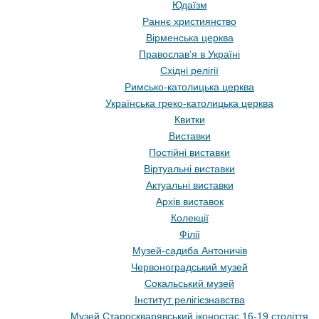
Юдаїзм
Раннє християнство
Вірменська церква
Православ’я в Україні
Східні релігії
Римсько-католицька церква
Українська греко-католицька церква
Квитки
Виставки
Постійні виставки
Віртуальні виставки
Актуальні виставки
Архів виставок
Колекції
Філії
Музей-садиба Антоничів
Червоноградський музей
Сокальський музей
Інститут релігієзнавства
Музей Староскварявський іконостас 16-19 cтоліття