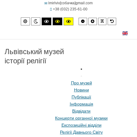
lmirlviv[собачка]gmail.com
+38 (032) 235-61-00
Smaller
Larger
PLG_SYSTEM
Default
Default
Night
High
High
High
font
font
font
mode
mode
contrast
contrast
contrast
black/white
black/yellow
yellow/black
mode.
mode.
mode.
Львівський музей
історії релігії
Про музей
Новини
Публікації
Інформація
Відвідати
Концерти органної музики
Експозиційні відділи
Релігії Давнього Світу