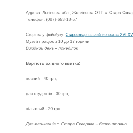
Адреса: Львівська обл., Жовківська ОТГ, с. Стара Сквар
Телефон: (097)-653-18-57
Сторінка у фейсбуку:
Староскварявський іконостас XVI-XVI
Музей працює з 10 до 17 години
Вихідний день – понеділок
Вартість вхідного квитка:
повний - 40 грн;
для студентів - 30 грн;
пільговий - 20 грн.
Для мешканців с. Стара Скварява – безкоштовно