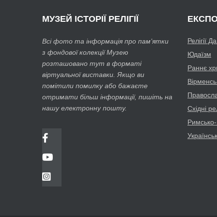
МУЗЕЙ
ІСТОРІЇ РЕЛІГІЇ
ЕКСПО
Релігії Д
Всі фото та інформація про пам’ятки
з фондової колекції Музею
Юдаїзм
розташовано тут в форматі
Раннє хр
віртуальної виставки. Якщо ви
Вірменсь
помітили помилку або бажаєте
Православ
отримати більш інформації, пишіть на
нашу електронну пошту.
Східні рел
Римсько-
Українсь