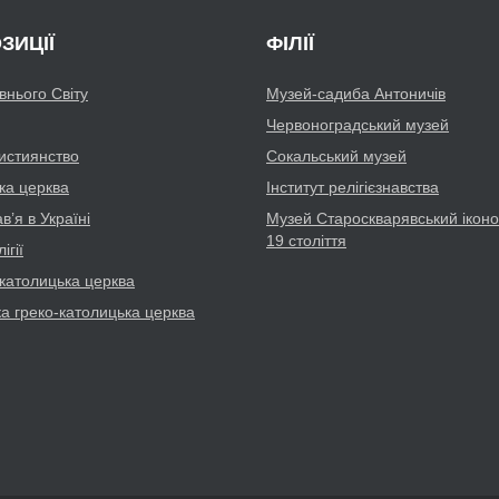
ЗИЦІЇ
ФІЛІЇ
авнього Світу
Музей-садиба Антоничів
Червоноградський музей
истиянство
Сокальський музей
ка церква
Інститут релігієзнавства
’я в Україні
Музей Староскварявський іконо
19 cтоліття
ігії
католицька церква
ка греко-католицька церква