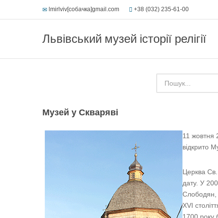
lmirlviv[собачка]gmail.com
+38 (032) 235-61-00
Львівський музей історії релігії
Музей у Скваряві
11 жовтня 
відкрито Му
Церква Св.
дату. У 20
Слободян, 
ХVI столітт
1700 року 