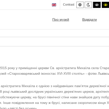
Default
Night
High
Contrast
mode
mode
contra
c
black/
b
mode.
Про музей
Відвідати
2015 року у приміщенні церкви Св. архістратига Михаїла села Стара
зей «Староскварявський іконостас ХVI-ХVIII століть» - філію Львівськ
 архістратига Михаїла є однією з найдавніших пам’яток дерев’яної н
08 році львівський дослідник українських дерев’яних церков, архітек
обстежуючи церкву, на брусі північної стіни нави знайшов дату по
я. Інше повідомлення на тому ж брусі, написане скорописом кінця XVII
було «двісті без осьми».