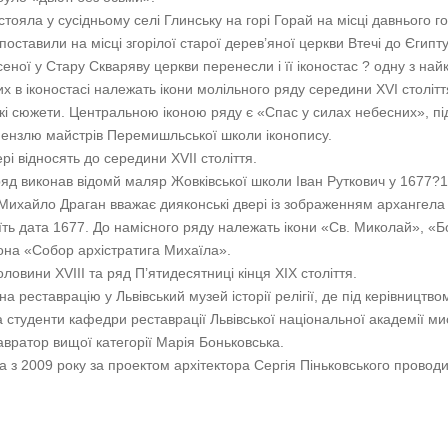
стояла у сусідньому селі Глинську на горі Горай на місці давнього 
поставили на місці згорілої старої дерев’яної церкви Втечі до Єгипт
еної у Стару Скваряву церкви перенесли і її іконостас ? одну з н
х в іконостасі належать ікони молільного ряду середини XVI століття
кі сюжети. Центральною іконою ряду є «Спас у силах небесних», п
ензлю майстрів Перемишльської школи іконопису.
рі відносять до середини XVII століття.
яд виконав відомй маляр Жовківської школи Іван Руткович у 1677?
Михайло Драган вважає дияконські двері із зображенням архангела 
оїть дата 1677. До намісного ряду належать ікони «Св. Миколай», «
она «Собор архістратига Михаїла».
овини XVIII та ряд П’ятидесятниці кінця ХІХ століття.
а реставрацію у Львівський музей історії релігії, де під керівницт
туденти кафедри реставрації Львівської національної академії мис
авратор вищої категорії Марія Боньковська.
а з 2009 року за проектом архітектора Сергія Піньковського прово