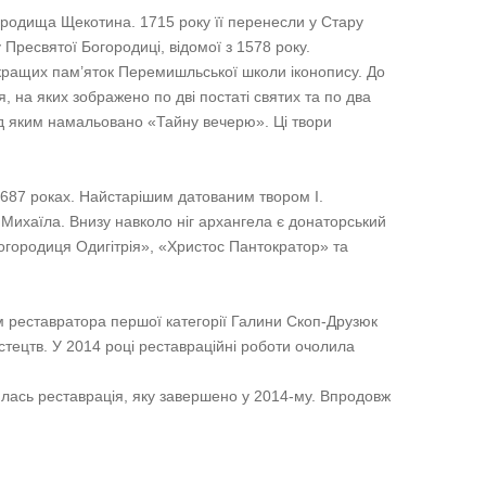
городища Щекотина. 1715 року її перенесли у Стару
у Пресвятої Богородиці, відомої з 1578 року.
айкращих пам’яток Перемишльської школи іконопису. До
, на яких зображено по дві постаті святих та по два
ід яким намальовано «Тайну вечерю». Ці твори
1687 роках. Найстарішим датованим твором І.
Михаїла. Внизу навколо ніг архангела є донаторський
Богородиця Одигітрія», «Христос Пантократор» та
вом реставратора першої категорії Галини Скоп-Друзюк
тецтв. У 2014 році реставраційні роботи очолила
дилась реставрація, яку завершено у 2014-му. Впродовж