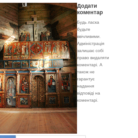
Додати
коментар
Будь ласка
будьте
ввічливими.
Адміністрація
залишає собі
право видаляти
коментарі. А
також не
гарантує
надання
відповіді на
коментарі.