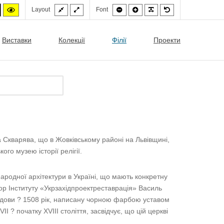
Fixed
Wide
Smaller
Larger
PLG_SYSTEM_JMF
Default
High
High
Layout
Font
layout
layout
font
font
font
st
ontrast
contrast
white
lack/yellow
yellow/black
mode.
mode.
Виставки
Колекції
Філії
Проекти
 Скварява, що в Жовківському районі на Львівщині,
ого музею історії релігії.
ародної архітектури в Україні, що мають конкретну
тор Інституту «Укрзахідпроектреставрація» Василь
будови ? 1508 рік, написану чорною фарбою уставом
 ? початку XVIII століття, засвідчує, що цій церкві