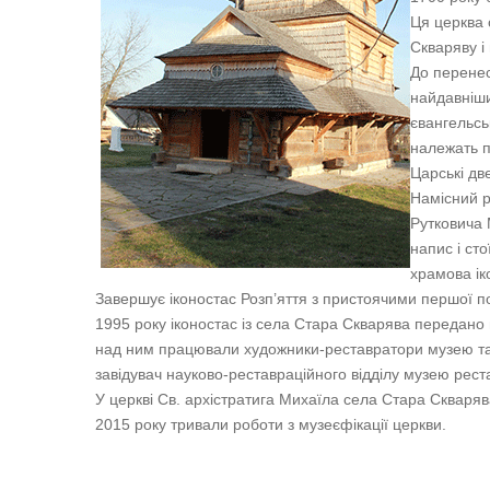
Ця церква 
Скваряву і 
До перенес
найдавніши
євангельсь
належать п
Царські две
Намісний р
Рутковича 
напис і ст
храмова ік
Завершує іконостас Розп’яття з пристоячими першої пол
1995 року іконостас із села Стара Скварява передано н
над ним працювали художники-реставратори музею та с
завідувач науково-реставраційного відділу музею рест
У церкві Св. архістратига Михаїла села Стара Скваряв
2015 року тривали роботи з музеєфікації церкви.