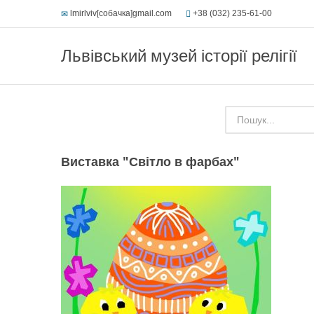
lmirlviv[собачка]gmail.com
+38 (032) 235-61-00
Львівський музей історії релігії
Виставка "Світло в фарбах"