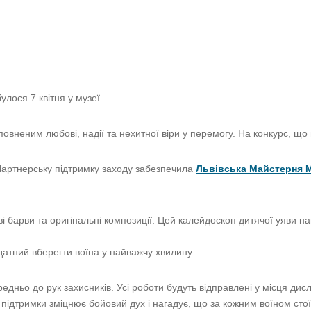
улося 7 квітня у музеї
овненим любові, надії та нехитної віри у перемогу. На конкурс, що 
Партнерську підтримку заходу забезпечила
Львівська Майстерня 
ві барви та оригінальні композиції. Цей калейдоскоп дитячої уяви 
датний вберегти воїна у найважчу хвилину.
едньо до рук захисників. Усі роботи будуть відправлені у місця дисл
т підтримки зміцнює бойовий дух і нагадує, що за кожним воїном сто