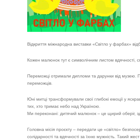
Відкриття міжнародна виставки «Світло у фарбах» відб
Кожен малюнок тут є символічним листом вдячності, сп
Переможці отримали дипломи та дарунки від музею. 
переможців.
Юні митці трансформували свої глибокі емоції у яскра
тих, хто тримає небо над Україною.
Ми переконані: дитячий малюнок – це щирий оберіг, з
Головна місія проєкту – передати це «світло» безпосер
солідарності та вдячності за їхню мужність. Такий жес