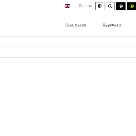
Default
Night
High
Contrast
mode
mode
contra
c
black/
b
mode.
Про музей
Відвідати