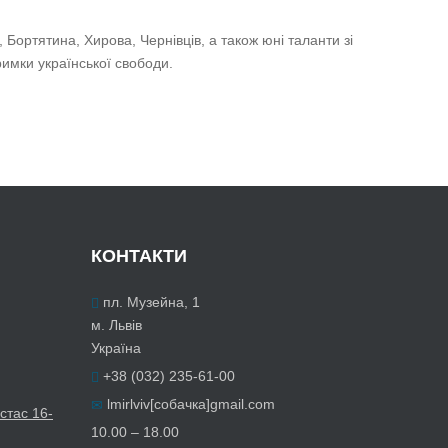
 Бортятина, Хирова, Чернівців, а також юні таланти зі
римки української свободи.
КОНТАКТИ
пл. Музейна, 1
м. Львів
Україна
+38 (032) 235-61-00
lmirlviv[собачка]gmail.com
стас 16-
10.00 – 18.00