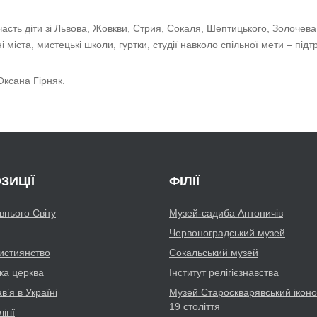
часть діти зі Львова, Жовкви, Стрия, Сокаля, Шептицького, Золочева,
міста, мистецькі школи, гуртки, студії навколо спільної мети – підт
Оксана Гірняк.
ЗИЦІЇ
ФІЛІЇ
авнього Світу
Музей-садиба Антоничів
Червоноградський музей
истиянство
Сокальський музей
ка церква
Інститут релігієзнавства
’я в Україні
Музей Староскварявський іконо
19 cтоліття
ігії