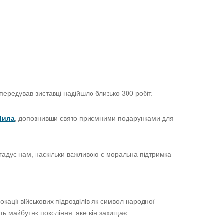
передував виставці надійшло близько 300 робіт.
Мила
, доповнивши свято приємними подарунками для
нагадує нам, наскільки важливою є моральна підтримка
окації військових підрозділів як символ народної
їть майбутнє покоління, яке він захищає.