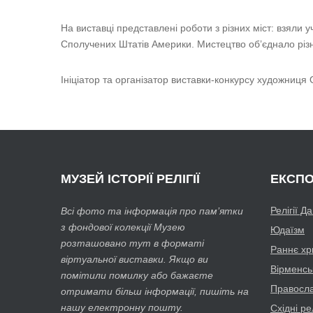
На виставці представлені роботи з різних міст: взяли у
Сполучених Штатів Америки. Мистецтво об’єднало різні 
Ініціатор та організатор виставки-конкурсу художниця 
МУЗЕЙ
ІСТОРІЇ РЕЛІГІЇ
ЕКСПО
Релігії Д
Всі фото та інформація про пам’ятки
з фондової колекції Музею
Юдаїзм
розташовано тут в форматі
Раннє хр
віртуальної виставки. Якщо ви
Вірменсь
помітили помилку або бажаєте
Православ
отримати більш інформації, пишіть на
нашу електронну пошту.
Східні рел